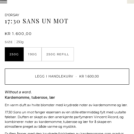
D'ORSAY
17:30 SANS UN MOT
KR 1.600,00
SIZE
250g
250G
190G
250G REFILL
LEGG I HANDLEKURV
•
KR 1.600,00
Without a word.
Kardemomme, tuberose, lær
En varm duft av hvite blomster med krydrede noter av kardemomme og lær.
17:30 Sans un mot
fanger essensen av en stille ettermiddag fylt med uutalte
følelser. Duften er skapt av den anerkjente parfymøren Vincent Ricord, og
kombinerer noter av kardemomme, tuberose og lær for å skape en
atmosfære preget av både varme og mystikk.
Duften åpner med den krydrede friskheten av kardemomme, som gradvis