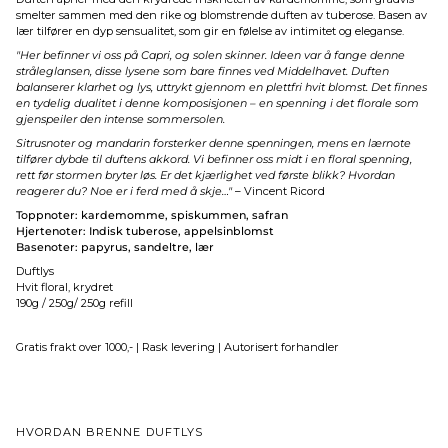
smelter sammen med den rike og blomstrende duften av tuberose. Basen av
lær tilfører en dyp sensualitet, som gir en følelse av intimitet og eleganse.
"Her befinner vi oss på Capri, og solen skinner. Ideen var å fange denne
stråleglansen, disse lysene som bare finnes ved Middelhavet. Duften
balanserer klarhet og lys, uttrykt gjennom en plettfri hvit blomst. Det finnes
en tydelig dualitet i denne komposisjonen – en spenning i det florale som
gjenspeiler den intense sommersolen.
Sitrusnoter og mandarin forsterker denne spenningen, mens en lærnote
tilfører dybde til duftens akkord. Vi befinner oss midt i en floral spenning,
rett før stormen bryter løs. Er det kjærlighet ved første blikk? Hvordan
reagerer du? Noe er i ferd med å skje…"
– Vincent Ricord
Toppnoter: kardemomme, spiskummen, safran
Hjertenoter: Indisk tuberose, appelsinblomst
Basenoter: papyrus, sandeltre, lær
Duftlys
Hvit floral, krydret
190g / 250g/ 250g refill
Gratis frakt over 1000,- | Rask levering | Autorisert forhandler
HVORDAN BRENNE DUFTLYS